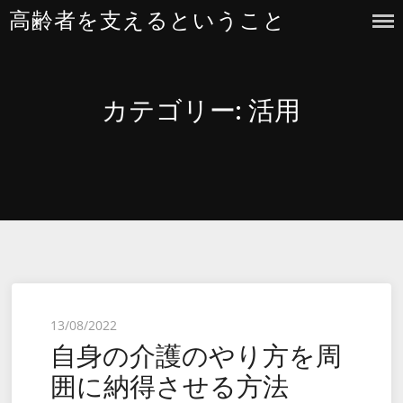
Skip
高齢者を支えるということ
to
content
カテゴリー:
活用
Posted
13/08/2022
自身の介護のやり方を周
on
囲に納得させる方法