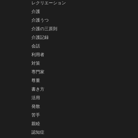
レクリエーション
介護
介護うつ
介護の三原則
介護記録
会話
利用者
対策
専門家
尊重
書き方
活用
発散
苦手
親睦
認知症